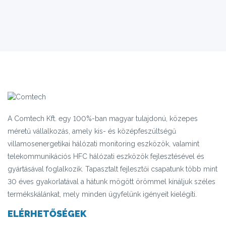
A Comtech Kft. egy 100%-ban magyar tulajdonú, közepes
méretű vállalkozás, amely kis- és középfeszültségű
villamosenergetikai hálózati monitoring eszközök, valamint
telekommunikációs HFC hálózati eszközök fejlesztésével és
gyártásával foglalkozik. Tapasztalt fejlesztői csapatunk több mint
30 éves gyakorlatával a hátunk mögött örömmel kínáljuk széles
termékskálánkat, mely minden ügyfelünk igényeit kielégíti.
ELÉRHETŐSÉGEK