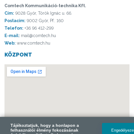
Comtech Kommunikáció-technika Kft.
Cím:
9028 Győr, Török Ignác u. 66.
Postacím:
9002 Győr, Pf.: 160
Telefon:
+36 96 412-299
E-mail:
mail@comtech.hu
Web:
www.comtech.hu
KÖZPONT
Tájékoztatjuk, hogy a honlapon a
Tájékoztatjuk, hogy a honlapon a
felhasználói élmény fokozásának
felhasználói élmény fokozásának
Engedélyez
Engedélyez