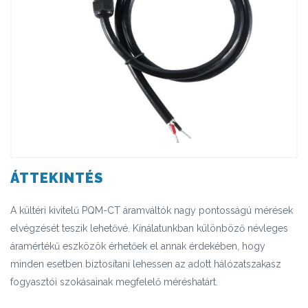
ÁTTEKINTÉS
A kültéri kivitelű PQM-CT áramváltók nagy pontosságú mérések
elvégzését teszik lehetővé. Kínálatunkban különböző névleges
áramértékű eszközök érhetőek el annak érdekében, hogy
minden esetben biztosítani lehessen az adott hálózatszakasz
fogyasztói szokásainak megfelelő méréshatárt.